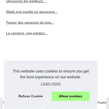
Découvrez les meilleurs...
Week end insolite en amoureux...
Passer des vacances de luxe...
Le camping, une solution...
This website uses cookies to ensure you get
the best experience on our website.
Learn more
Refuse Cookie
Allow cookies
© 2026
Lepetitraindarcachon.fr
|
Plan du site
|
Cookies Policy
|
RSS
| Fourni
par
Blogger