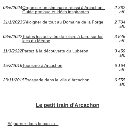
06/5/2024
Organiser un séminaire réussi à Arcachon :
2 362
Guide pratique et idées inspirantes
aff.
31/1/2023
S'éloigner de tout au Domaine de la Forge
2 704
aff.
03/5/2022
Toutes les activités de loisirs à faire sur les
3 846
lacs du Médoc
aff.
11/3/2022
Partez à la découverte du Lubéron
3 459
aff.
15/2/2016
Tourisme à Arcachon
6 164
aff.
23/11/2015
Escapade dans la ville d'Arcachon
6 555
aff.
Le petit train d'Arcachon
Séjourner dans le bassin...