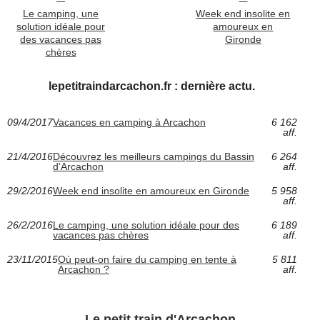
Le camping, une
Week end insolite en
solution idéale pour
amoureux en
des vacances pas
Gironde
chères
lepetitraindarcachon.fr : dernière actu.
09/4/2017
Vacances en camping à Arcachon
6 162
aff.
21/4/2016
Découvrez les meilleurs campings du Bassin
6 264
d'Arcachon
aff.
29/2/2016
Week end insolite en amoureux en Gironde
5 958
aff.
26/2/2016
Le camping, une solution idéale pour des
6 189
vacances pas chères
aff.
23/11/2015
Où peut-on faire du camping en tente à
5 811
Arcachon ?
aff.
Le petit train d'Arcachon