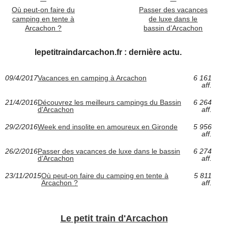
Où peut-on faire du
Passer des vacances
camping en tente à
de luxe dans le
Arcachon ?
bassin d’Arcachon
lepetitraindarcachon.fr : dernière actu.
09/4/2017
Vacances en camping à Arcachon
6 161
aff.
21/4/2016
Découvrez les meilleurs campings du Bassin
6 264
d'Arcachon
aff.
29/2/2016
Week end insolite en amoureux en Gironde
5 956
aff.
26/2/2016
Passer des vacances de luxe dans le bassin
6 274
d’Arcachon
aff.
23/11/2015
Où peut-on faire du camping en tente à
5 811
Arcachon ?
aff.
Le petit train d'Arcachon