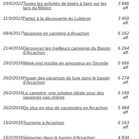
03/5/2022
Toutes les activités de loisirs à faire sur les
3 846
lacs du Médoc
aff.
11/3/2022
Partez à la découverte du Lubéron
3 459
aff.
09/4/2017
Vacances en camping à Arcachon
6 162
aff.
21/4/2016
Découvrez les meilleurs campings du Bassin
6 264
d'Arcachon
aff.
29/2/2016
Week end insolite en amoureux en Gironde
5 956
aff.
26/2/2016
Passer des vacances de luxe dans le bassin
6 274
d’Arcachon
aff.
26/2/2016
Le camping, une solution idéale pour des
6 189
vacances pas chères
aff.
26/2/2016
De plus en plus de vacanciers en Arcachon
5 984
aff.
15/2/2016
Tourisme à Arcachon
6 163
aff.
15/2/2016
Séjourner dans le bassin d’Arcachon
4 834