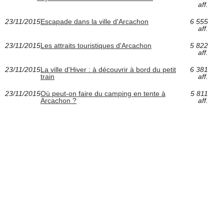
aff.
23/11/2015
Escapade dans la ville d'Arcachon
6 555
aff.
23/11/2015
Les attraits touristiques d'Arcachon
5 822
aff.
23/11/2015
La ville d'Hiver : à découvrir à bord du petit
6 381
train
aff.
23/11/2015
Où peut-on faire du camping en tente à
5 811
Arcachon ?
aff.